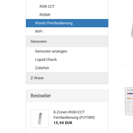
RGB CCT
RGBW
Wand-/Fernbedienung
WiFi
Sensoren
Sensoren anzeigen
Liquid-Check
Zubehör
Z-Wave
Bestseller
8-Zonen RGB+CCT
Fernbedienung (FUT089)
15,90 EUR