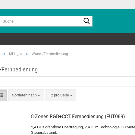
Suche...
»
»
Mi-Light
Wand-/Fernbedienung
/Fernbedienung
Sortieren nach
pro Seite
Sortieren nach
12 pro Seite
8-Zonen RGB+CCT Fernbedienung (FUT089)
2,4 GHz drahtlose Übertragung, 2,4 GHz Technologie, 30 Mete
Steuerabstand.