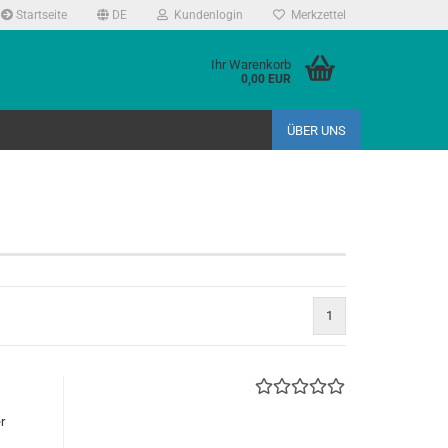
Startseite
DE
Kundenlogin
Merkzettel
Ihr Warenkorb
0,00 EUR
ÜBER UNS
1
r