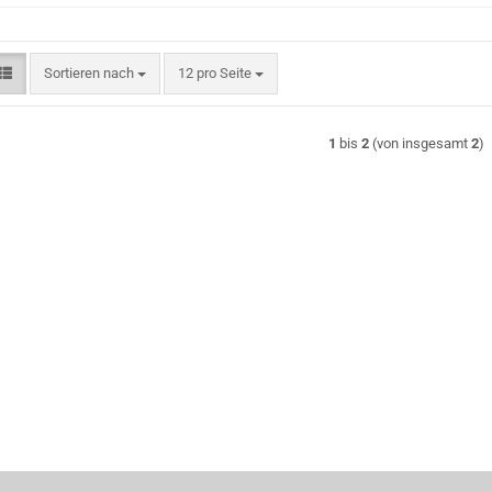
Sortieren nach
pro Seite
Sortieren nach
12 pro Seite
1
bis
2
(von insgesamt
2
)