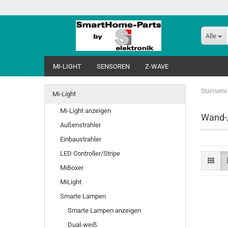
Alle
MI-LIGHT
SENSOREN
Z-WAVE
Startseite
Mi-Light
Mi-Light anzeigen
Wand-
Außenstrahler
Einbaustrahler
LED Controller/Stripe
MiBoxer
MiLight
Smarte Lampen
Smarte Lampen anzeigen
Dual-weiß