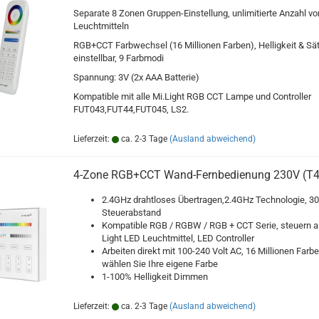
Separate 8 Zonen Gruppen-Einstellung, unlimitierte Anzahl vo
Leuchtmitteln
RGB+CCT Farbwechsel (16 Millionen Farben), Helligkeit & Sä
einstellbar, 9 Farbmodi
Spannung: 3V (2x AAA Batterie)
Kompatible mit alle Mi.Light RGB CCT Lampe und Controller
FUT043,FUT44,FUT045, LS2.
Lieferzeit:
ca. 2-3 Tage
(Ausland abweichend)
4-Zone RGB+CCT Wand-Fernbedienung 230V (T4
2.4GHz drahtloses Übertragen,2.4GHz Technologie, 3
Steuerabstand
Kompatible RGB / RGBW / RGB + CCT Serie, steuern al
Light LED Leuchtmittel, LED Controller
Arbeiten direkt mit 100-240 Volt AC, 16 Millionen Farbe
wählen Sie Ihre eigene Farbe
1-100% Helligkeit Dimmen
Lieferzeit:
ca. 2-3 Tage
(Ausland abweichend)