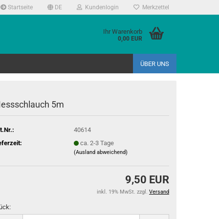
Startseite
DE
Kundenlogin
Merkzettel
Ihr Warenkorb
0,00 EUR
ÜBER UNS
essschlauch 5m
t.Nr.:
40614
eferzeit:
ca. 2-3 Tage
(Ausland abweichend)
9,50 EUR
inkl. 19% MwSt. zzgl.
Versand
ück: