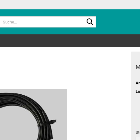
Suche...
M
Ar
Li
St