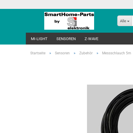
Alle
MI-LIGHT
SENSOREN
Z-WAVE
»
»
»
Startseite
Sensoren
Zubehör
Messschlauch 5m