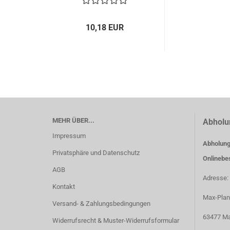
10,18 EUR
MEHR ÜBER...
Abholu
Impressum
Abholung
Privatsphäre und Datenschutz
Onlinebe
AGB
Adresse:
Kontakt
Max-Plan
Versand- & Zahlungsbedingungen
63477 Ma
Widerrufsrecht & Muster-Widerrufsformular