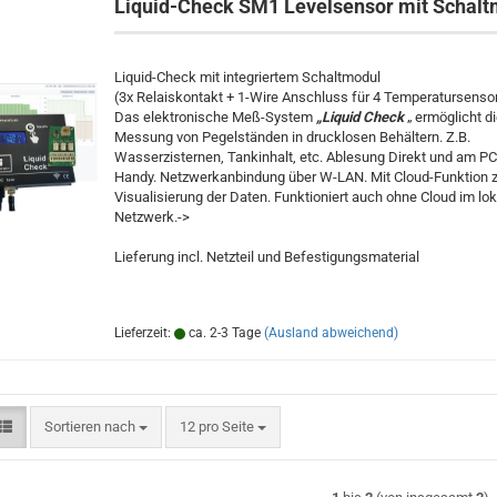
Liquid-Check SM1 Levelsensor mit Schalt
Liquid-Check mit integriertem Schaltmodul
(3x Relaiskontakt + 1-Wire Anschluss für 4 Temperatursenso
Das elektronische Meß-System
„Liquid Check
„ ermöglicht d
Messung von Pegelständen in drucklosen Behältern. Z.B.
Wasserzisternen, Tankinhalt, etc. Ablesung Direkt und am PC
Handy. Netzwerkanbindung über W-LAN. Mit Cloud-Funktion z
Visualisierung der Daten. Funktioniert auch ohne Cloud im lo
Netzwerk.->
Lieferung incl. Netzteil und Befestigungsmaterial
Lieferzeit:
ca. 2-3 Tage
(Ausland abweichend)
Sortieren nach
pro Seite
Sortieren nach
12 pro Seite