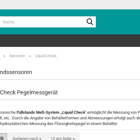
Suche...
»
»
Sensoren
Liquid-Check
andssensoren
-Check Pegelmessgerät
tronische
Füllstands Meß-System
„Liquid Check
" ermöglicht die Messung von P
t, etc.. Durch die Angabe von Behälterformen und Abmessungen erfolgt auch di
 hydrostatischen Messung des Flüssigkeitspegel in einem Behälter.
Sortieren nach
pro Seite
Sortieren nach
12 pro Seite