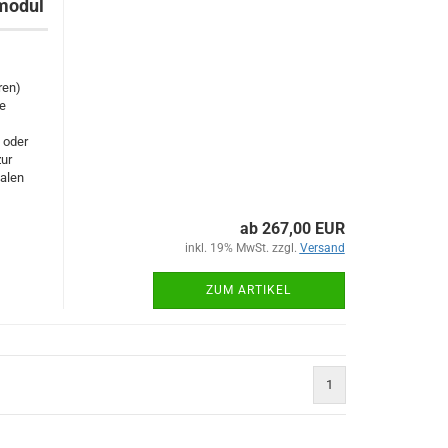
modul
ren)
ie
 oder
ur
kalen
ab 267,00 EUR
inkl. 19% MwSt. zzgl.
Versand
ZUM ARTIKEL
1