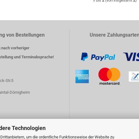
1
bis
2
(von insgesamt
2
)
ng von Bestellungen
Unsere Zahlungsarte
 nach vorheriger
stellung und Terminabsprache!
ck-Str.5
intal-Dörnigheim
dere Technologien
rittanbietern, um die ordentliche Funktionsweise der Website zu