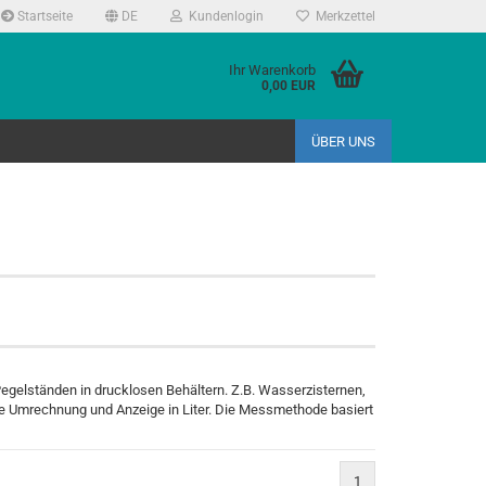
Startseite
DE
Kundenlogin
Merkzettel
Ihr Warenkorb
0,00 EUR
ÜBER UNS
egelständen in drucklosen Behältern. Z.B. Wasserzisternen,
e Umrechnung und Anzeige in Liter.
Die Messmethode basiert
1