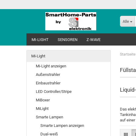
Alle
MI-LIGHT
SENSOREN
Z-WAVE
Startseite
Mi-Light
Mi-Light anzeigen
Füllst
Außenstrahler
Einbaustrahler
Liquid
LED Controller/Stripe
MiBoxer
MiLight
Das elek
Tankinhal
Smarte Lampen
auf einer
Smarte Lampen anzeigen
Dual-weiß